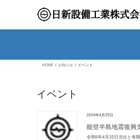
コ
ナ
ン
ビ
テ
ゲ
ン
ー
ツ
シ
へ
ョ
ス
ン
キ
に
ッ
移
HOME
お知らせ
イベント
プ
動
イベント
2024年4月25日
能登半島地震復興
令和6年4月25日当社と