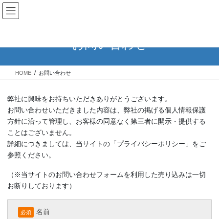
コ
ナ
ン
ビ
テ
ゲ
ン
ー
お問い合わせ
ツ
シ
へ
ョ
ス
ン
HOME
お問い合わせ
キ
に
ッ
移
プ
動
弊社に興味をお持ちいただきありがとうございます。
お問い合わせいただきました内容は、弊社の掲げる個人情報保護
方針に沿って管理し、お客様の同意なく第三者に開示・提供する
ことはございません。
詳細につきましては、当サイトの「プライバシーポリシー」をご
参照ください。
（※当サイトのお問い合わせフォームを利用した売り込みは一切
お断りしております）
名前
必須