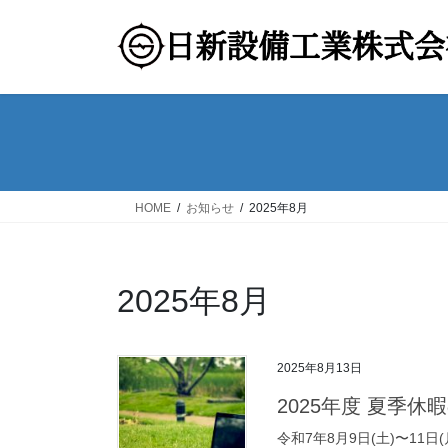
コ
ナ
ン
ビ
テ
ゲ
ン
ー
ツ
シ
へ
ョ
ス
ン
キ
に
ッ
移
HOME
お知らせ
2025年8月
プ
動
2025年8月
2025年8月13日
2025年度 夏季休
令和7年8月9日(土)〜11日