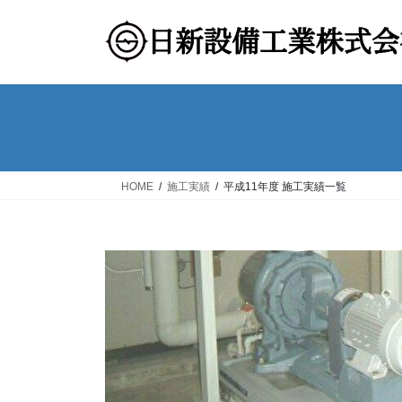
コ
ナ
ン
ビ
テ
ゲ
ン
ー
ツ
シ
へ
ョ
ス
ン
キ
に
ッ
移
HOME
施工実績
平成11年度 施工実績一覧
プ
動