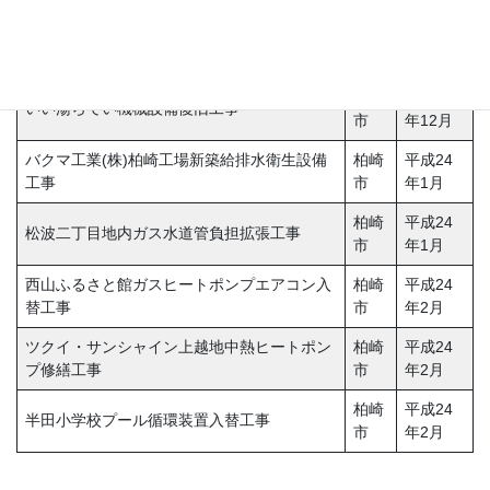
特別養護老人ホームしおかぜ荘 厨房及び外調
柏崎
平成23
機入替修理工事
市
年12月
三条
平成23
いい湯らてい機械設備復旧工事
市
年12月
バクマ工業(株)柏崎工場新築給排水衛生設備
柏崎
平成24
工事
市
年1月
柏崎
平成24
松波二丁目地内ガス水道管負担拡張工事
市
年1月
西山ふるさと館ガスヒートポンプエアコン入
柏崎
平成24
替工事
市
年2月
ツクイ・サンシャイン上越地中熱ヒートポン
柏崎
平成24
プ修繕工事
市
年2月
柏崎
平成24
半田小学校プール循環装置入替工事
市
年2月