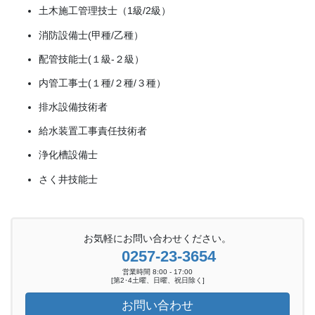
土木施工管理技士（1級/2級）
消防設備士(甲種/乙種）
配管技能士(１級-２級）
内管工事士(１種/２種/３種）
排水設備技術者
給水装置工事責任技術者
浄化槽設備士
さく井技能士
お気軽にお問い合わせください。
0257-23-3654
営業時間 8:00 - 17:00
[第2･4土曜、日曜、祝日除く]
お問い合わせ