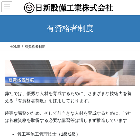
コ
ナ
ン
ビ
テ
ゲ
ン
ー
有資格者制度
ツ
シ
へ
ョ
ス
ン
HOME
有資格者制度
キ
に
ッ
移
プ
動
弊社では、優秀な人材を育成するために、さまざまな技術力を養
える『有資格者制度』を採用しております。
確実な職務のため、そして前向きな人材を育成するために、当社
は各種資格を取得する必要な講習等は惜しまず推進しています
管工事施工管理技士（1級/2級）