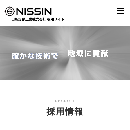
コ
ン
メニュー
テ
ン
日新設備工業株式会社 採用サイト
ツ
へ
HOME
採用情報
キャリアアップ制度
ス
キ
ッ
プ
先輩たちの声
代表メッセージ
【ENTRY】
RECRUIT
採用情報