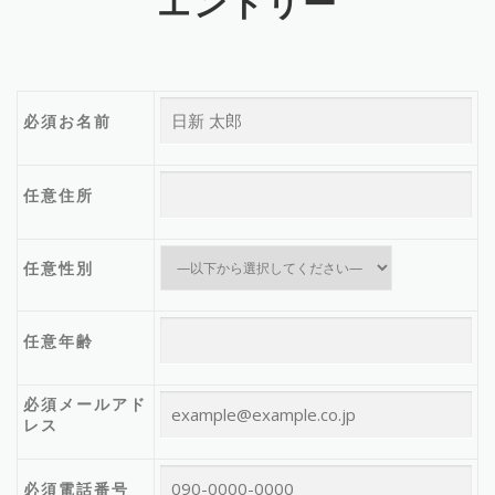
エントリー
必須
お名前
任意
住所
任意
性別
任意
年齢
必須
メールアド
レス
必須
電話番号